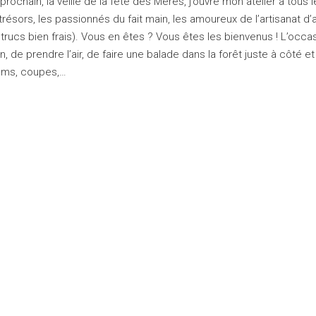
prochain, la veille de la fête des Mères, j’ouvre mon atelier à tous 
résors, les passionnés du fait main, les amoureux de l’artisanat d’a
trucs bien frais). Vous en êtes ? Vous êtes les bienvenus ! L’occa
, de prendre l’air, de faire une balade dans la forêt juste à côté et
ems, coupes,…