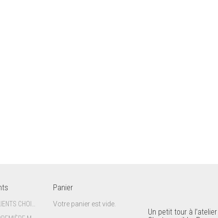
nts
Panier
CE QUE MES CLIENTS CHOISISSENT DIT SOUVENT QUELQUE CHOSE D’EUX
Votre panier est vide.
Un petit tour à l’atelier