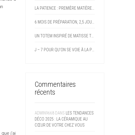
un
LA PATIENCE : PREMIÈRE MATIÈRE DE LA CÉRAMISTE
6 MOIS DE PRÉPARATION, 2,5 JOURS DE MAGIE : MON PARI FOU DEVENU RÉALITÉ AVEC LE FORUM DES ARTS DE DOMMARTIN
UN TOTEM INSPIRÉ DE MATISSE TOUT EN COULEURS ET EN GAIETÉ
J – 7 POUR QU’ON SE VOIE À LA PROCHAINE EXPO
Commentaires
récents
ADMIN9668
DANS
LES TENDANCES
DÉCO 2025 : LA CÉRAMIQUE AU
CŒUR DE VOTRE CHEZ VOUS
que j’ai