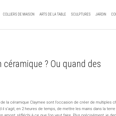
COLLIERS DE MAISON
ARTS DE LA TABLE
SCULPTURES
JARDIN
CO
n céramique ? Ou quand des
 de la céramique Claymee sont l’occasion de créer de multiples 
 il s’agit, en 2 heures de temps, de mettre les mains dans la terre
r, en amont, réfléchi à ce que l’on veut faire. Plus précisément, je 