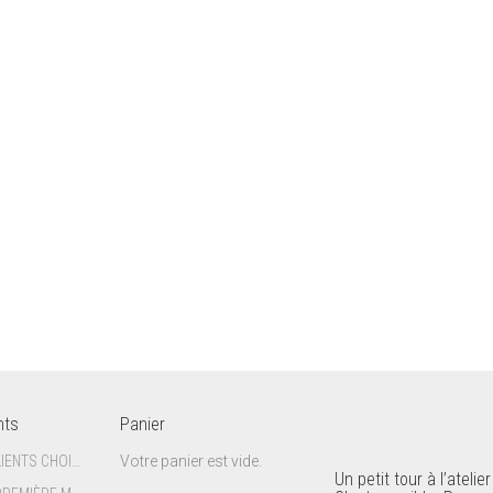
nts
Panier
CE QUE MES CLIENTS CHOISISSENT DIT SOUVENT QUELQUE CHOSE D’EUX
Votre panier est vide.
Un petit tour à l’atelier