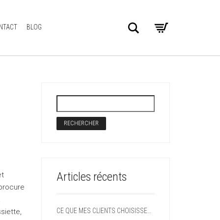
Search
NTACT
BLOG
Articles récents
et
 procure
a
CE QUE MES CLIENTS CHOISISSENT DIT SOUVENT QUELQUE CHOSE D’EUX
siette,