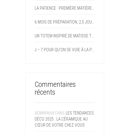
LA PATIENCE : PREMIÈRE MATIÈRE DE LA CÉRAMISTE
6 MOIS DE PRÉPARATION, 2,5 JOURS DE MAGIE : MON PARI FOU DEVENU RÉALITÉ AVEC LE FORUM DES ARTS DE DOMMARTIN
UN TOTEM INSPIRÉ DE MATISSE TOUT EN COULEURS ET EN GAIETÉ
J – 7 POUR QU’ON SE VOIE À LA PROCHAINE EXPO
Commentaires
récents
ADMIN9668
DANS
LES TENDANCES
DÉCO 2025 : LA CÉRAMIQUE AU
CŒUR DE VOTRE CHEZ VOUS