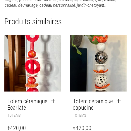
cadeau de mariage, cadeau personnalisé, jardin chatoyant…
Produits similaires
Totem céramique
Totem céramique
Ecarlate
capucine
TOTEMS
TOTEMS
€
420,00
€
420,00