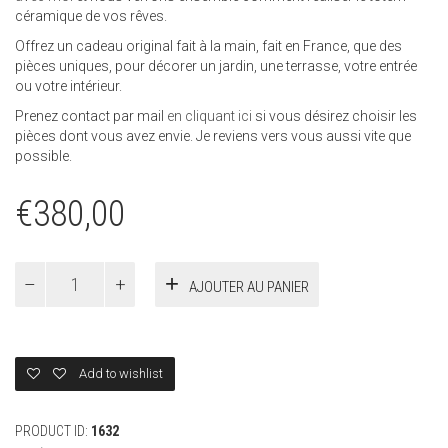
céramique de vos rêves.
Offrez un cadeau original fait à la main, fait en France, que des
pièces uniques, pour décorer un jardin, une terrasse, votre entrée
ou votre intérieur.
Prenez contact par mail
en cliquant ici
si vous désirez choisir les
pièces dont vous avez envie. Je reviens vers vous aussi vite que
possible.
€
380,00
quantité
AJOUTER AU PANIER
de
Totem
céramique
Florie
Add to wishlist
PRODUCT ID:
1632