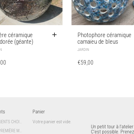
ère céramique
Photophore céramique
dorée (géante)
camaïeu de bleus
N
JARDIN
,00
€
59,00
nts
Panier
CE QUE MES CLIENTS CHOISISSENT DIT SOUVENT QUELQUE CHOSE D’EUX
Votre panier est vide.
Un petit tour à l’atelier
LA PATIENCE : PREMIÈRE MATIÈRE DE LA CÉRAMISTE
C’est possible. Prenez