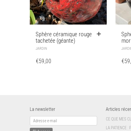
Sphère céramique rouge
Sph
tachetée (géante)
mor
JARDIN
JARDI
€
59,00
€
59
La newsletter
Articles réce