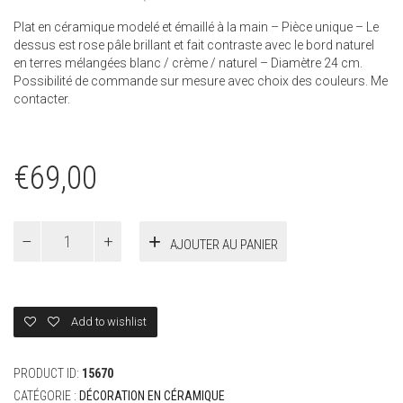
Plat en céramique modelé et émaillé à la main – Pièce unique – Le
dessus est rose pâle brillant et fait contraste avec le bord naturel
en terres mélangées blanc / crème / naturel – Diamètre 24 cm.
Possibilité de commande sur mesure avec choix des couleurs. Me
contacter.
€
69,00
quantité
AJOUTER AU PANIER
de
Coupe
Peau
de
terre
Add to wishlist
en
rose
pâle
PRODUCT ID:
15670
CATÉGORIE :
DÉCORATION EN CÉRAMIQUE